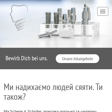
TOGG
NAVI
Bewirb Dich bei uns.
Unsere Jobangebote
Ми надихаємо людей сяяти. Ти
також?
Ми Scherer & Schröter, практика оральної та щелепно-