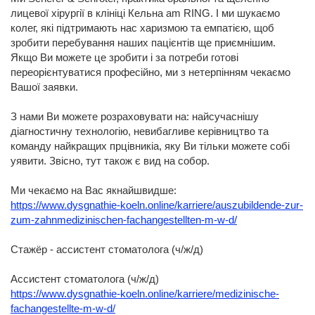
лицевої хірургії в клініці Кельна am RING. І ми шукаємо
колег, які підтримають нас харизмою та емпатією, щоб
зробити перебування наших пацієнтів ще приємнішим.
Якщо Ви можете це зробити і за потреби готові
переорієнтуватися професійно, ми з нетерпінням чекаємо
Вашої заявки.
З нами Ви можете розраховувати на: найсучаснішу
діагностичну технологію, невибагливе керівництво та
команду найкращих прцівникіа, яку Ви тільки можете собі
уявити. Звісно, тут також є вид на собор.
Ми чекаємо на Вас якнайшвидше:
https://www.dysgnathie-koeln.online/karriere/auszubildende-zur-
zum-zahnmedizinischen-fachangestellten-m-w-d/
Стажёр - ассистент стоматолога (ч/ж/д)
Ассистент стоматолога (ч/ж/д)
https://www.dysgnathie-koeln.online/karriere/medizinische-
fachangestellte-m-w-d/