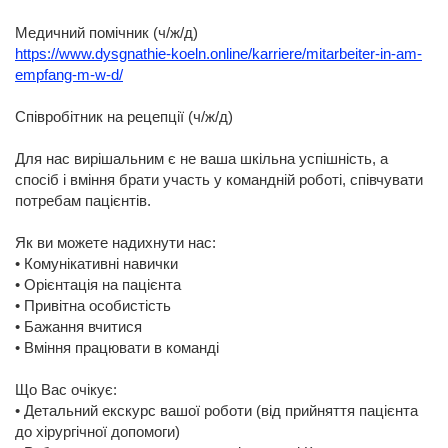
Медичний помічник (ч/ж/д)
https://www.dysgnathie-koeln.online/karriere/mitarbeiter-in-am-
empfang-m-w-d/
Співробітник на рецепції (ч/ж/д)
Для нас вирішальним є не ваша шкільна успішність, а
спосіб і вміння брати участь у командній роботі, співчувати
потребам пацієнтів.
Як ви можете надихнути нас:
• Комунікативні навички
• Орієнтація на пацієнта
• Привітна особистість
• Бажання вчитися
• Вміння працювати в команді
Що Вас очікує:
• Детальний екскурс вашої роботи (від прийняття пацієнта
до хірургічної допомоги)